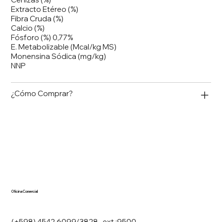
Extracto Etéreo (%)
Fibra Cruda (%)
Calcio (%)
Fósforo (%) 0,77%
E. Metabolizable (Mcal/kg MS)
Monensina Sódica (mg/kg)
NNP
¿Cómo Comprar?
Oficina Comercial
(+598) 4542 6099/3828 ext.:9500