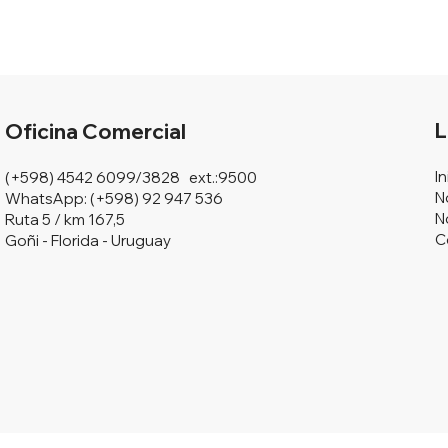
L
Oficina Comercial
In
(+598) 4542 6099/3828 ext.:9500
N
WhatsApp: (+598) 92 947 536
N
Ruta 5 / km 167,5
C
Goñi - Florida - Uruguay