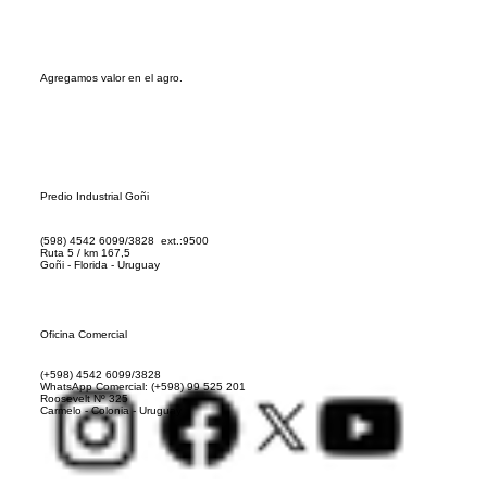
Agregamos valor en el agro.
Predio Industrial Goñi
(598) 4542 6099/3828 ext.:9500
​Ruta 5 / km 167,5
Goñi - Florida - Uruguay
Oficina Comercial
(+598) 4542 6099/3828
WhatsApp Comercial: (+598)
99 525 201
​Roosevelt Nº 325
Carmelo - Colonia - Uruguay